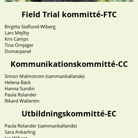
Field Trial kommitté-FTC
Birgitta Staflund-Wiberg
Lars Mejlby
Kris Camps
Tina Örnjäger
Domarpanel
Kommunikationskommitté-CC
Simon Malmström (sammankallande)
Helena Bäck
Hanna Sundin
Paula Rolander
Rikard Wallentin
Utbildningskommitté-EC
Paula Rolander
(sammankallande)
Sara Ankarling
Jan Wiberg